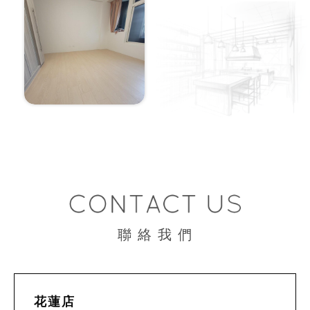
聯 絡 我 們
花蓮店