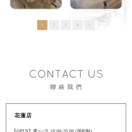
1
2
3
4
>
聯 絡 我 們
花蓮店
【OPEN】週一~六 10:00-20:00 (預約制)