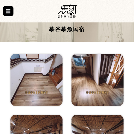
慕谷慕魚民宿