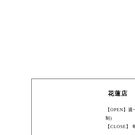
花蓮店
【OPEN】週一~
制)
【CLOSE】