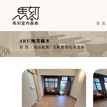
首 頁
ART-海克橡木
首 頁
成品鑑賞
超耐磨強化木地板