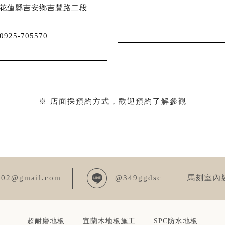
花蓮縣吉安鄉吉豐路二段
0925-705570
※ 店面採預約方式，歡迎預約了解參觀
002@gmail.com
@349ggdsc
馬刻室內
超耐磨地板
·
宜蘭木地板施工
·
SPC防水地板