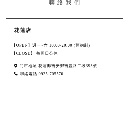
聯 絡 我 們
花蓮店
【OPEN】週一~六 10:00-20:00 (預約制)
【CLOSE】 每周日公休
門市地址
花蓮縣吉安鄉吉豐路二段395號
聯絡電話
0925-705570