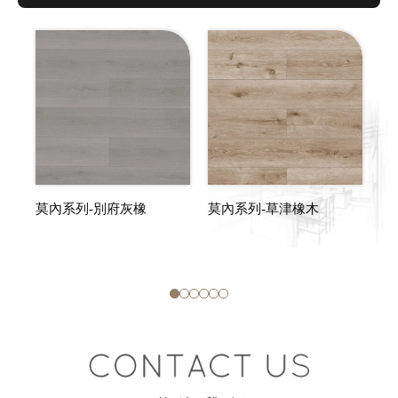
莫內系列-別府灰橡
莫內系列-草津橡木