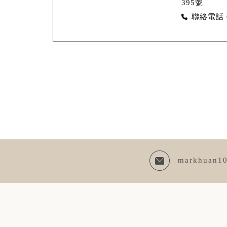
395號
聯絡電話
markhuan1