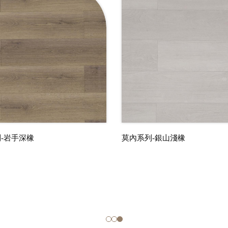
-岩手深橡
莫內系列-銀山淺橡