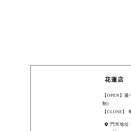
花蓮店
【OPEN】週一~
制)
【CLOSE】
門市地址