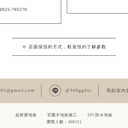
0925-705570
※ 店面採預約方式，歡迎預約了解參觀
002@gmail.com
@349ggdsc
馬刻室內
超耐磨地板
·
宜蘭木地板施工
·
SPC防水地板
瀏覽人數：408351